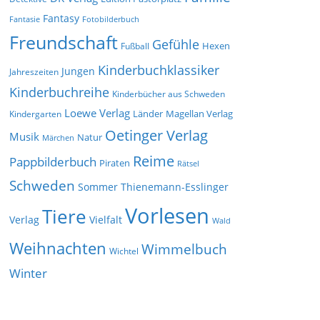
Fantasy
Fantasie
Fotobilderbuch
Freundschaft
Gefühle
Hexen
Fußball
Kinderbuchklassiker
Jungen
Jahreszeiten
Kinderbuchreihe
Kinderbücher aus Schweden
Loewe Verlag
Länder
Kindergarten
Magellan Verlag
Oetinger Verlag
Musik
Natur
Märchen
Reime
Pappbilderbuch
Piraten
Rätsel
Schweden
Sommer
Thienemann-Esslinger
Vorlesen
Tiere
Verlag
Vielfalt
Wald
Weihnachten
Wimmelbuch
Wichtel
Winter