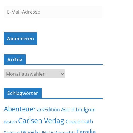
E
-
M
a
Abonnieren
i
l
-
Archiv
A
d
A
r
r
e
c
s
Schlagwörter
h
s
i
e
Abenteuer
arsEdition
Astrid Lindgren
v
Carlsen Verlag
Coppenrath
Basteln
Familie
DK Verlag
Detektive
Edition Pastorplatz