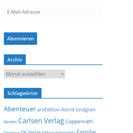
E
-
M
a
Abonnieren
i
l
-
Archiv
A
d
A
r
r
e
c
s
Schlagwörter
h
s
i
e
Abenteuer
arsEdition
Astrid Lindgren
v
Carlsen Verlag
Coppenrath
Basteln
Familie
DK Verlag
Detektive
Edition Pastorplatz