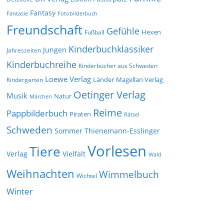
Fantasy
Fantasie
Fotobilderbuch
Freundschaft
Gefühle
Hexen
Fußball
Kinderbuchklassiker
Jungen
Jahreszeiten
Kinderbuchreihe
Kinderbücher aus Schweden
Loewe Verlag
Länder
Kindergarten
Magellan Verlag
Oetinger Verlag
Musik
Natur
Märchen
Reime
Pappbilderbuch
Piraten
Rätsel
Schweden
Sommer
Thienemann-Esslinger
Vorlesen
Tiere
Verlag
Vielfalt
Wald
Weihnachten
Wimmelbuch
Wichtel
Winter