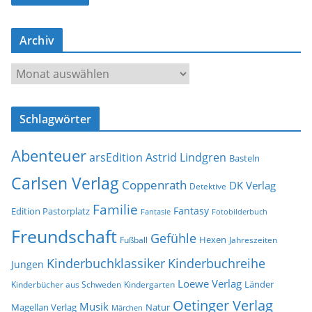
l
-
Archiv
A
d
A
r
r
e
c
s
Schlagwörter
h
s
i
e
Abenteuer
arsEdition
Astrid Lindgren
v
Basteln
Carlsen Verlag
Coppenrath
DK Verlag
Detektive
Familie
Fantasy
Edition Pastorplatz
Fantasie
Fotobilderbuch
Freundschaft
Gefühle
Hexen
Jahreszeiten
Fußball
Kinderbuchklassiker
Kinderbuchreihe
Jungen
Loewe Verlag
Länder
Kinderbücher aus Schweden
Kindergarten
Oetinger Verlag
Musik
Natur
Magellan Verlag
Märchen