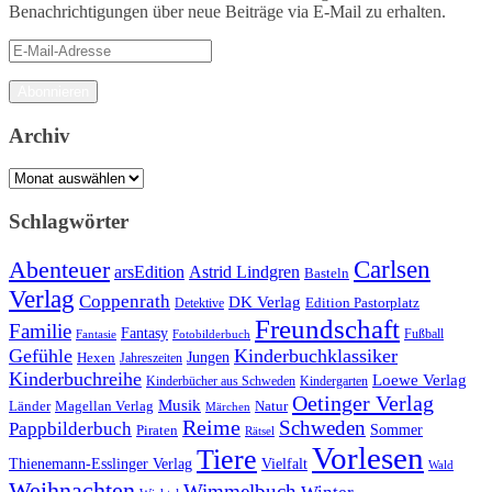
Benachrichtigungen über neue Beiträge via E-Mail zu erhalten.
E-
Mail-
Adresse
Abonnieren
Archiv
Archiv
Schlagwörter
Carlsen
Abenteuer
arsEdition
Astrid Lindgren
Basteln
Verlag
Coppenrath
DK Verlag
Detektive
Edition Pastorplatz
Freundschaft
Familie
Fantasy
Fantasie
Fotobilderbuch
Fußball
Gefühle
Kinderbuchklassiker
Jungen
Hexen
Jahreszeiten
Kinderbuchreihe
Loewe Verlag
Kinderbücher aus Schweden
Kindergarten
Oetinger Verlag
Musik
Länder
Natur
Magellan Verlag
Märchen
Reime
Schweden
Pappbilderbuch
Sommer
Piraten
Rätsel
Vorlesen
Tiere
Thienemann-Esslinger Verlag
Vielfalt
Wald
Weihnachten
Wimmelbuch