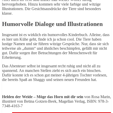
hervorgehoben. Hinzu kommen sehr viele farbige und witzige
Illustrationen. Die Gesichtsausdrücke der Tiere sind besonders
klasse.
Humorvolle Dialoge und Illustrationen
Insgesamt ist es wirklich ein humorvolles Kinderbuch. Alleine, dass
es hier um Kühe geht, finde ich ja schon cool. Die Tiere haben
lustige Namen und sie führen witzige Gespräche. Nur, dass sie sich
teilweise als „dumm“ und ähnliches beschimpfen, gefällt mir nicht
gut. Dafür sorgen ihre Betrachtungen der Menschenwelt für
Erheiterung.
Das Abenteuer selbst ist insgesamt recht ruhig und nicht all zu
spannend. An manchen Stellen zieht es sich auch ein bisschen.
Dafür konnte ich es schon gut meiner 4-jährigen Tochter vorlesen,
die bereits Spaß an Shaggy und seinen neuen Freunden hat.
Helden der Weide – Möge das Horn mit dir sein
von Rosa Marin,
illustriert von Betina Gotzen-Beek, Magellan Verlag, ISBN: 978-3-
7348-4163-7