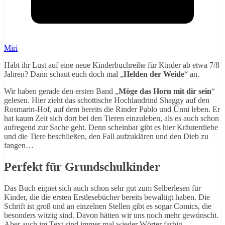
Miri
Habt ihr Lust auf eine neue Kinderbuchreihe für Kinder ab etwa 7/8
Jahren? Dann schaut euch doch mal „
Helden der Weide
“ an.
Wir haben gerade den ersten Band „
Möge das Horn mit dir sein
“
gelesen. Hier zieht das schottische Hochlandrind Shaggy auf den
Rosmarin-Hof, auf dem bereits die Rinder Pablo und Ünni leben. Er
hat kaum Zeit sich dort bei den Tieren einzuleben, als es auch schon
aufregend zur Sache geht. Denn scheinbar gibt es hier Kräuterdiebe
und die Tiere beschließen, den Fall aufzuklären und den Dieb zu
fangen…
Perfekt für Grundschulkinder
Das Buch eignet sich auch schon sehr gut zum Selberlesen für
Kinder, die die ersten Erstlesebücher bereits bewältigt haben. Die
Schrift ist groß und an einzelnen Stellen gibt es sogar Comics, die
besonders witzig sind. Davon hätten wir uns noch mehr gewünscht.
Aber auch im Text sind immer mal wieder Wörter farbig