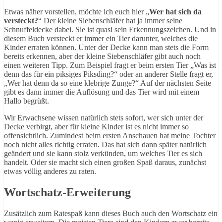
Etwas näher vorstellen, möchte ich euch hier „
Wer hat sich da
versteckt?
“ Der kleine Siebenschläfer hat ja immer seine
Schnuffeldecke dabei. Sie ist quasi sein Erkennungszeichen. Und in
diesem Buch versteckt er immer ein Tier darunter, welches die
Kinder erraten können. Unter der Decke kann man stets die Form
bereits erkennen, aber der kleine Siebenschläfer gibt auch noch
einen weiteren Tipp. Zum Beispiel fragt er beim ersten Tier „Was ist
denn das für ein piksiges Piksding?“ oder an anderer Stelle fragt er,
„Wer hat denn da so eine klebrige Zunge?“ Auf der nächsten Seite
gibt es dann immer die Auflösung und das Tier wird mit einem
Hallo begrüßt.
Wir Erwachsene wissen natürlich stets sofort, wer sich unter der
Decke verbirgt, aber für kleine Kinder ist es nicht immer so
offensichtlich. Zumindest beim ersten Anschauen hat meine Tochter
noch nicht alles richtig erraten. Das hat sich dann später natürlich
geändert und sie kann stolz verkünden, um welches Tier es sich
handelt. Oder sie macht sich einen großen Spaß daraus, zunächst
etwas völlig anderes zu raten.
Wortschatz-Erweiterung
Zusätzlich zum Ratespaß kann dieses Buch auch den Wortschatz ein