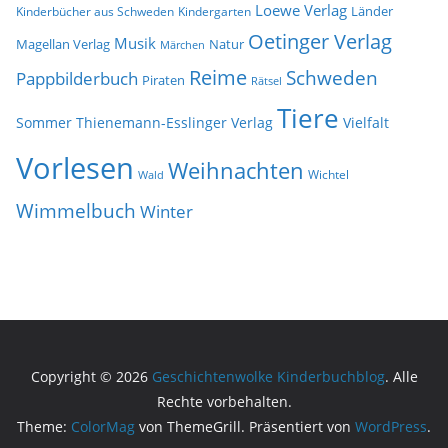
Loewe Verlag
Länder
Kinderbücher aus Schweden
Kindergarten
Oetinger Verlag
Musik
Natur
Magellan Verlag
Märchen
Reime
Schweden
Pappbilderbuch
Piraten
Rätsel
Tiere
Sommer
Thienemann-Esslinger Verlag
Vielfalt
Vorlesen
Weihnachten
Wichtel
Wald
Wimmelbuch
Winter
Copyright © 2026
Geschichtenwolke Kinderbuchblog
. Alle
Rechte vorbehalten.
Theme:
ColorMag
von ThemeGrill. Präsentiert von
WordPress
.