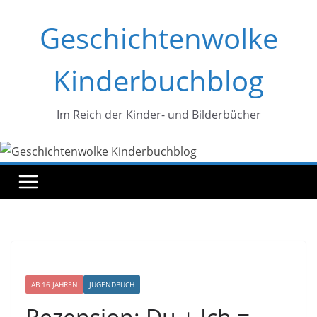
Zum
Geschichtenwolke
Inhalt
springen
Kinderbuchblog
Im Reich der Kinder- und Bilderbücher
AB 16 JAHREN
JUGENDBUCH
Rezension: Du + Ich =