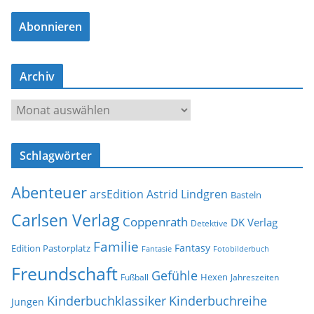
a
Abonnieren
i
l
-
Archiv
A
d
A
r
r
e
c
s
Schlagwörter
h
s
i
e
Abenteuer
arsEdition
Astrid Lindgren
v
Basteln
Carlsen Verlag
Coppenrath
DK Verlag
Detektive
Familie
Fantasy
Edition Pastorplatz
Fantasie
Fotobilderbuch
Freundschaft
Gefühle
Hexen
Jahreszeiten
Fußball
Kinderbuchklassiker
Kinderbuchreihe
Jungen