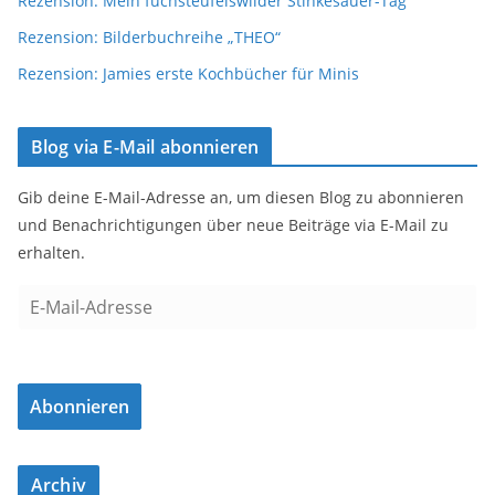
Rezension: Mein fuchsteufelswilder Stinkesauer-Tag
Rezension: Bilderbuchreihe „THEO“
Rezension: Jamies erste Kochbücher für Minis
Blog via E-Mail abonnieren
Gib deine E-Mail-Adresse an, um diesen Blog zu abonnieren
und Benachrichtigungen über neue Beiträge via E-Mail zu
erhalten.
E
-
M
a
Abonnieren
i
l
-
Archiv
A