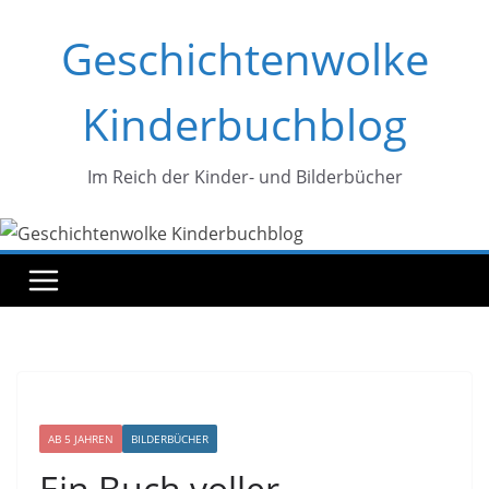
Zum
Geschichtenwolke
Inhalt
springen
Kinderbuchblog
Im Reich der Kinder- und Bilderbücher
AB 5 JAHREN
BILDERBÜCHER
Ein Buch voller