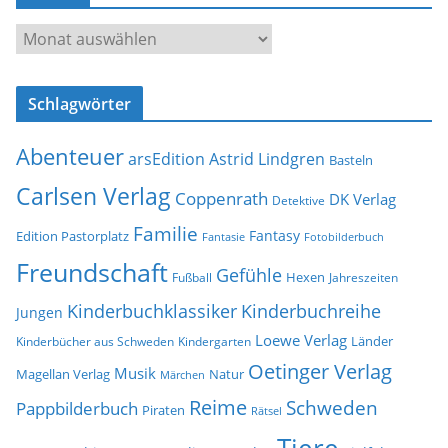
d
A
r
r
e
c
s
Schlagwörter
h
s
i
e
Abenteuer
arsEdition
Astrid Lindgren
v
Basteln
Carlsen Verlag
Coppenrath
DK Verlag
Detektive
Familie
Fantasy
Edition Pastorplatz
Fantasie
Fotobilderbuch
Freundschaft
Gefühle
Hexen
Jahreszeiten
Fußball
Kinderbuchklassiker
Kinderbuchreihe
Jungen
Loewe Verlag
Länder
Kinderbücher aus Schweden
Kindergarten
Oetinger Verlag
Musik
Natur
Magellan Verlag
Märchen
Reime
Schweden
Pappbilderbuch
Piraten
Rätsel