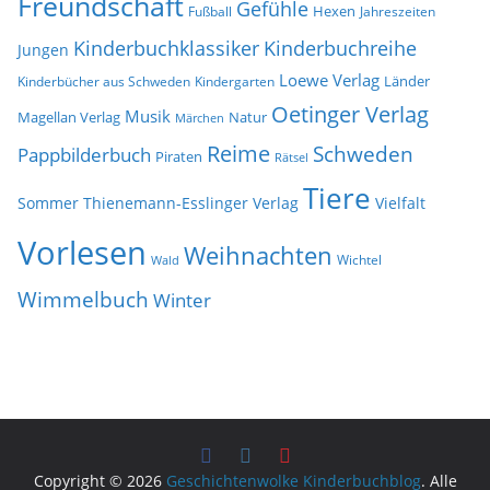
Freundschaft
Gefühle
Hexen
Jahreszeiten
Fußball
Kinderbuchklassiker
Kinderbuchreihe
Jungen
Loewe Verlag
Länder
Kinderbücher aus Schweden
Kindergarten
Oetinger Verlag
Musik
Natur
Magellan Verlag
Märchen
Reime
Schweden
Pappbilderbuch
Piraten
Rätsel
Tiere
Sommer
Thienemann-Esslinger Verlag
Vielfalt
Vorlesen
Weihnachten
Wichtel
Wald
Wimmelbuch
Winter
Copyright © 2026
Geschichtenwolke Kinderbuchblog
. Alle