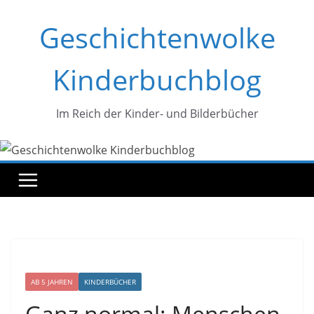
Zum
Geschichtenwolke
Inhalt
springen
Kinderbuchblog
Im Reich der Kinder- und Bilderbücher
AB 5 JAHREN
KINDERBÜCHER
Ganz normal: Menschen