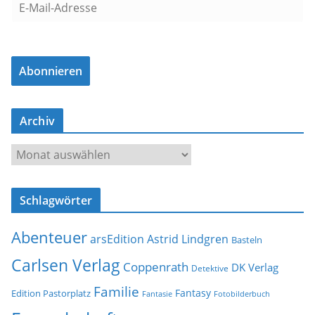
E
-
M
a
Abonnieren
i
l
-
Archiv
A
d
A
r
r
e
c
s
Schlagwörter
h
s
i
e
Abenteuer
arsEdition
Astrid Lindgren
v
Basteln
Carlsen Verlag
Coppenrath
DK Verlag
Detektive
Familie
Fantasy
Edition Pastorplatz
Fantasie
Fotobilderbuch