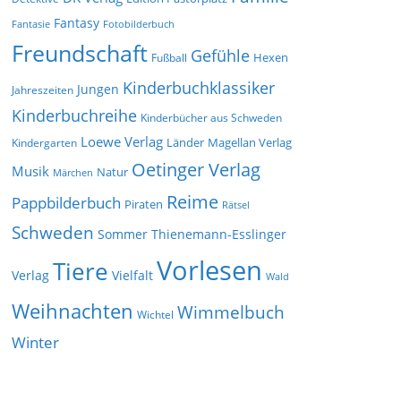
Fantasy
Fantasie
Fotobilderbuch
Freundschaft
Gefühle
Hexen
Fußball
Kinderbuchklassiker
Jungen
Jahreszeiten
Kinderbuchreihe
Kinderbücher aus Schweden
Loewe Verlag
Länder
Kindergarten
Magellan Verlag
Oetinger Verlag
Musik
Natur
Märchen
Reime
Pappbilderbuch
Piraten
Rätsel
Schweden
Sommer
Thienemann-Esslinger
Vorlesen
Tiere
Verlag
Vielfalt
Wald
Weihnachten
Wimmelbuch
Wichtel
Winter