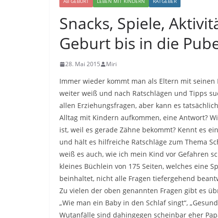
AB GEBURT
LEBEN MIT KINDERN
RATGEBER
Snacks, Spiele, Aktiv
Geburt bis in die Pube
28. Mai 2015
Miri
Immer wieder kommt man als Eltern mit seinen K
weiter weiß und nach Ratschlägen und Tipps suc
allen Erziehungsfragen, aber kann es tatsächlich
Alltag mit Kindern aufkommen, eine Antwort? Wi
ist, weil es gerade Zähne bekommt? Kennt es ein
und hält es hilfreiche Ratschläge zum Thema Sc
weiß es auch, wie ich mein Kind vor Gefahren sc
kleines Büchlein von 175 Seiten, welches eine S
beinhaltet, nicht alle Fragen tiefergehend bean
Zu vielen der oben genannten Fragen gibt es übri
„Wie man ein Baby in den Schlaf singt“, „Gesunde 
Wutanfälle sind dahingegen scheinbar eher Pap