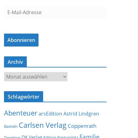
E
-
M
a
Abonnieren
i
l
-
Archiv
A
d
A
r
r
e
c
s
Schlagwörter
h
s
i
e
Abenteuer
arsEdition
Astrid Lindgren
v
Carlsen Verlag
Coppenrath
Basteln
Familie
DK Verlag
Detektive
Edition Pastorplatz