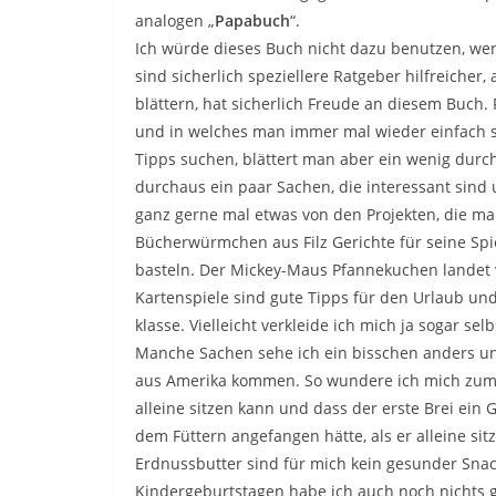
analogen „
Papabuch
“.
Ich würde dieses Buch nicht dazu benutzen, wen
sind sicherlich speziellere Ratgeber hilfreiche
blättern, hat sicherlich Freude an diesem Buch. F
und in welches man immer mal wieder einfach so 
Tipps suchen, blättert man aber ein wenig durch
durchaus ein paar Sachen, die interessant sind
ganz gerne mal etwas von den Projekten, die m
Bücherwürmchen aus Filz Gerichte für seine Spi
basteln. Der Mickey-Maus Pfannekuchen landet v
Kartenspiele sind gute Tipps für den Urlaub un
klasse. Vielleicht verkleide ich mich ja sogar s
Manche Sachen sehe ich ein bisschen anders u
aus Amerika kommen. So wundere ich mich zum B
alleine sitzen kann und dass der erste Brei ein 
dem Füttern angefangen hätte, als er alleine sit
Erdnussbutter sind für mich kein gesunder Sna
Kindergeburtstagen habe ich auch noch nichts ge