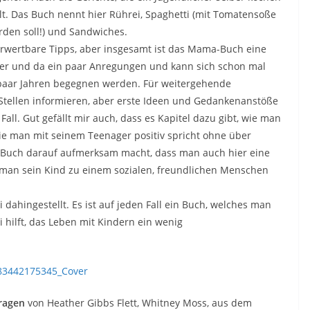
lt. Das Buch nennt hier Rührei, Spaghetti (mit Tomatensoße
rden soll!) und Sandwiches.
erwertbare Tipps, aber insgesamt ist das Mama-Buch eine
ier und da ein paar Anregungen und kann sich schon mal
 paar Jahren begegnen werden. Für weitergehende
tellen informieren, aber erste Ideen und Gedankenanstöße
ll. Gut gefällt mir auch, dass es Kapitel dazu gibt, wie man
ie man mit seinem Teenager positiv spricht ohne über
 Buch darauf aufmerksam macht, dass man auch hier eine
ie man sein Kind zu einem sozialen, freundlichen Menschen
i dahingestellt. Es ist auf jeden Fall ein Buch, welches man
hilft, das Leben mit Kindern ein wenig
ragen
von Heather Gibbs Flett, Whitney Moss, aus dem