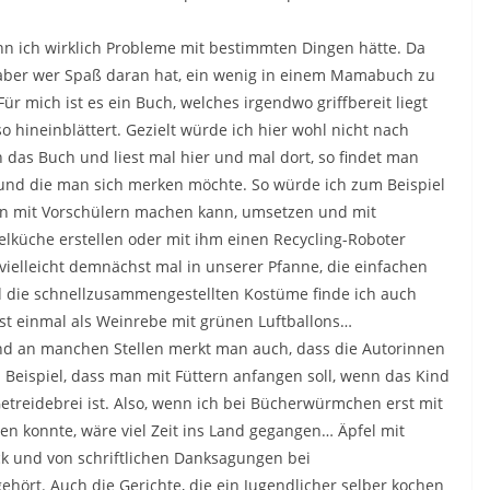
n ich wirklich Probleme mit bestimmten Dingen hätte. Da
r, aber wer Spaß daran hat, ein wenig in einem Mamabuch zu
ür mich ist es ein Buch, welches irgendwo griffbereit liegt
hineinblättert. Gezielt würde ich hier wohl nicht nach
 das Buch und liest mal hier und mal dort, so findet man
 und die man sich merken möchte. So würde ich zum Beispiel
an mit Vorschülern machen kann, umsetzen und mit
elküche erstellen oder mit ihm einen Recycling-Roboter
ielleicht demnächst mal in unserer Pfanne, die einfachen
d die schnellzusammengestellten Kostüme finde ich auch
elbst einmal als Weinrebe mit grünen Luftballons…
nd an manchen Stellen merkt man auch, dass die Autorinnen
eispiel, dass man mit Füttern anfangen soll, wenn das Kind
Getreidebrei ist. Also, wenn ich bei Bücherwürmchen erst mit
zen konnte, wäre viel Zeit ins Land gegangen… Äpfel mit
ck und von schriftlichen Danksagungen bei
hört. Auch die Gerichte, die ein Jugendlicher selber kochen