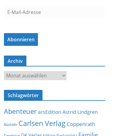
E
-
M
a
Abonnieren
i
l
-
Archiv
A
d
A
r
r
e
c
s
Schlagwörter
h
s
i
e
Abenteuer
arsEdition
Astrid Lindgren
v
Carlsen Verlag
Coppenrath
Basteln
Familie
DK Verlag
Detektive
Edition Pastorplatz