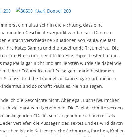
 mir erst einmal zu sehr in die Richtung, dass eine
 spannenden Geschichte verpackt werden soll. Denn so
den einfach verschiedene Situationen von Paula, die fast
Max, ihre Katze Samira und die kugelrunde Träumefrau. Die
 noch ihre Eltern und den blöden Ede, Papas bester Freund.
as mag Paula gar nicht und am liebsten würde sie dabei wie
ie mit ihrer Träumefrau auf Reise geht, dann bestimmen
es Schloss. Und die Träumefrau kann sogar noch mehr: In
 Kindermut und so schafft Paula es, Nein zu sagen.
nde ich die Geschichte nicht. Aber egal, Bücherwürmchen
t auch viel daraus mitgenommen. Die Textabschnitte werden
er beiliegenden CD, die sehr angenehm zu hören ist, als
Lieder vertiefen die Aussagen des Textes und es wird davon
aschen ist, die Katzensprache (schnurren, fauchen, Krallen