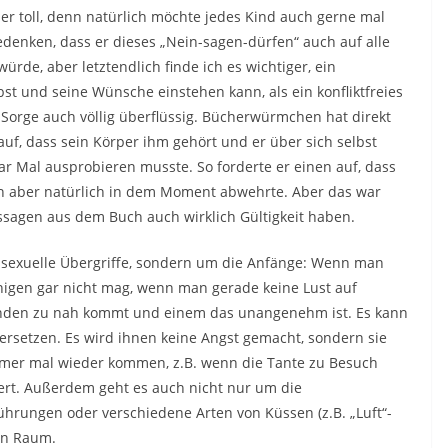
er toll, denn natürlich möchte jedes Kind auch gerne mal
edenken, dass er dieses „Nein-sagen-dürfen“ auch auf alle
rde, aber letztendlich finde ich es wichtiger, ein
bst und seine Wünsche einstehen kann, als ein konfliktfreies
rge auch völlig überflüssig. Bücherwürmchen hat direkt
auf, dass sein Körper ihm gehört und er über sich selbst
ar Mal ausprobieren musste. So forderte er einen auf, dass
nn aber natürlich in dem Moment abwehrte. Aber das war
ssagen aus dem Buch auch wirklich Gültigkeit haben.
e sexuelle Übergriffe, sondern um die Anfänge: Wenn man
igen gar nicht mag, wenn man gerade keine Lust auf
nden zu nah kommt und einem das unangenehm ist. Es kann
versetzen. Es wird ihnen keine Angst gemacht, sondern sie
immer mal wieder kommen, z.B. wenn die Tante zu Besuch
rt. Außerdem geht es auch nicht nur um die
ungen oder verschiedene Arten von Küssen (z.B. „Luft“-
en Raum.