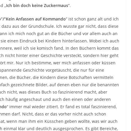
nd „
Ich bin doch keine Zuckermaus
“.
“/“Kein Anfassen auf Kommando
“ ist schon ganz alt und ich
 dazu aus der Grundschule. Ich wusste gar nicht, dass diese
ann ich mich noch gut an die Bücher und vor allem auch an
s sie einen Eindruck bei Kindern hinterlassen. Wobei ich auch
innere, weil ich sie komisch fand. In den Büchern kommt das
h nicht hinter einer Geschichte versteckt, sondern hier geht
ört mir. Nur ich bestimme, wer mich anfassen oder küssen
e spannende Geschichte vorgetäuscht, die nur für eine
n, die Bücher, die Kindern diese Botschaften vermitteln
nfach gezeichnete Bilder, auf denen eben nur die benannten
auch nicht, was dieses Buch so faszinierend macht, aber
ch häufig angeschaut und auch den einen oder anderen
ndo
“ immer mal wieder zitiert. Er fand es total faszinierend,
mmen darf. Nicht, dass er das vorher nicht auch schon
at, wenn man ihm ein Küsschen geben wollte, was wir auch
 einmal klar und deutlich ausgesprochen. Es gibt Bereiche,