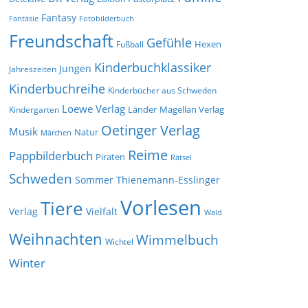
Fantasy
Fantasie
Fotobilderbuch
Freundschaft
Gefühle
Hexen
Fußball
Kinderbuchklassiker
Jungen
Jahreszeiten
Kinderbuchreihe
Kinderbücher aus Schweden
Loewe Verlag
Länder
Kindergarten
Magellan Verlag
Oetinger Verlag
Musik
Natur
Märchen
Reime
Pappbilderbuch
Piraten
Rätsel
Schweden
Sommer
Thienemann-Esslinger
Vorlesen
Tiere
Verlag
Vielfalt
Wald
Weihnachten
Wimmelbuch
Wichtel
Winter