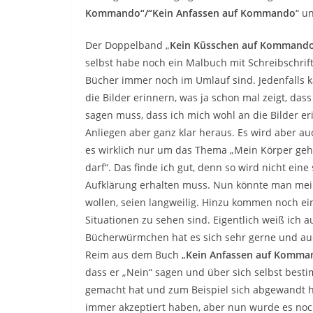
Kommando“/“Kein Anfassen auf Kommando
“ u
Der Doppelband „
Kein Küsschen auf Kommando
selbst habe noch ein Malbuch mit Schreibschrift
Bücher immer noch im Umlauf sind. Jedenfalls k
die Bilder erinnern, was ja schon mal zeigt, das
sagen muss, dass ich mich wohl an die Bilder er
Anliegen aber ganz klar heraus. Es wird aber auc
es wirklich nur um das Thema „Mein Körper geh
darf“. Das finde ich gut, denn so wird nicht ein
Aufklärung erhalten muss. Nun könnte man meine
wollen, seien langweilig. Hinzu kommen noch ei
Situationen zu sehen sind. Eigentlich weiß ich 
Bücherwürmchen hat es sich sehr gerne und au
Reim aus dem Buch „
Kein Anfassen auf Komma
dass er „Nein“ sagen und über sich selbst besti
gemacht hat und zum Beispiel sich abgewandt h
immer akzeptiert haben, aber nun wurde es noch