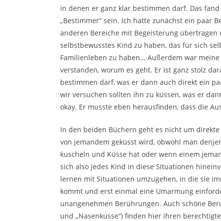
in denen er ganz klar bestimmen darf. Das fand 
„Bestimmer“ sein. Ich hatte zunächst ein paar B
anderen Bereiche mit Begeisterung übertragen wü
selbstbewusstes Kind zu haben, das für sich sel
Familienleben zu haben… Außerdem war meine So
verstanden, worum es geht. Er ist ganz stolz dar
bestimmen darf, was er dann auch direkt ein pa
wir versuchen sollten ihn zu küssen, was er da
okay. Er musste eben herausfinden, dass die Au
In den beiden Büchern geht es nicht um direkt
von jemandem geküsst wird, obwohl man denjen
kuscheln und Küsse hat oder wenn einem jema
sich also jedes Kind in diese Situationen hinein
lernen mit Situationen umzugehen, in die sie 
kommt und erst einmal eine Umarmung einforde
unangenehmen Berührungen. Auch schöne Berühr
und „Nasenküsse“) finden hier ihren berechtigt