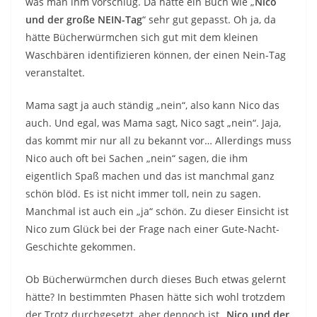
was man ihm vorschlug. Da hätte ein Buch wie „
Nico
und der große NEIN-Tag
“ sehr gut gepasst. Oh ja, da
hätte Bücherwürmchen sich gut mit dem kleinen
Waschbären identifizieren können, der einen Nein-Tag
veranstaltet.
Mama sagt ja auch ständig „nein“, also kann Nico das
auch. Und egal, was Mama sagt, Nico sagt „nein“. Jaja,
das kommt mir nur all zu bekannt vor… Allerdings muss
Nico auch oft bei Sachen „nein“ sagen, die ihm
eigentlich Spaß machen und das ist manchmal ganz
schön blöd. Es ist nicht immer toll, nein zu sagen.
Manchmal ist auch ein „ja“ schön. Zu dieser Einsicht ist
Nico zum Glück bei der Frage nach einer Gute-Nacht-
Geschichte gekommen.
Ob Bücherwürmchen durch dieses Buch etwas gelernt
hätte? In bestimmten Phasen hätte sich wohl trotzdem
der Trotz durchgesetzt, aber dennoch ist „
Nico und der