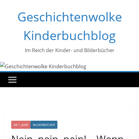
Zum
Geschichtenwolke
Inhalt
springen
Kinderbuchblog
Im Reich der Kinder- und Bilderbücher
AB 1 JAHR
BILDERBÜCHER
Nein, nein, nein! – Wenn