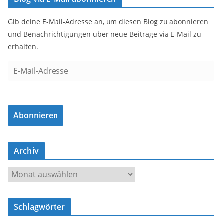
Gib deine E-Mail-Adresse an, um diesen Blog zu abonnieren
und Benachrichtigungen über neue Beiträge via E-Mail zu
erhalten.
E
-
M
a
Abonnieren
i
l
-
Archiv
A
d
A
r
r
e
c
s
Schlagwörter
h
s