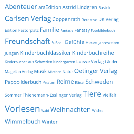
i
e
Abenteuer
arsEdition
Astrid Lindgren
v
Basteln
Carlsen Verlag
Coppenrath
DK Verlag
Detektive
Familie
Fantasy
Edition Pastorplatz
Fantasie
Fotobilderbuch
Freundschaft
Gefühle
Hexen
Jahreszeiten
Fußball
Kinderbuchklassiker
Kinderbuchreihe
Jungen
Loewe Verlag
Länder
Kinderbücher aus Schweden
Kindergarten
Oetinger Verlag
Musik
Natur
Magellan Verlag
Märchen
Reime
Schweden
Pappbilderbuch
Piraten
Rätsel
Tiere
Sommer
Thienemann-Esslinger Verlag
Vielfalt
Vorlesen
Weihnachten
Wichtel
Wald
Wimmelbuch
Winter