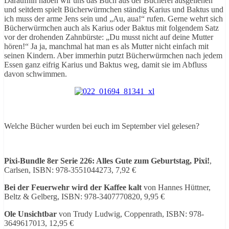
Daraufhin haben wir uns das Buch aus der Bücherei ausgeliehen
und seitdem spielt Bücherwürmchen ständig Karius und Baktus und
ich muss der arme Jens sein und „Au, aua!“ rufen. Gerne wehrt sich
Bücherwürmchen auch als Karius oder Baktus mit folgendem Satz
vor der drohenden Zahnbürste: „Du musst nicht auf deine Mutter
hören!“ Ja ja, manchmal hat man es als Mutter nicht einfach mit
seinen Kindern. Aber immerhin putzt Bücherwürmchen nach jedem
Essen ganz eifrig Karius und Baktus weg, damit sie im Abfluss
davon schwimmen.
Welche Bücher wurden bei euch im September viel gelesen?
Pixi-Bundle 8er Serie 226: Alles Gute zum Geburtstag, Pixi!
,
Carlsen, ISBN: 978-3551044273, 7,92 €
Bei der Feuerwehr wird der Kaffee kalt
von Hannes Hüttner,
Beltz & Gelberg, ISBN: 978-3407770820, 9,95 €
Ole Unsichtbar
von Trudy Ludwig, Coppenrath, ISBN: 978-
3649617013, 12,95 €