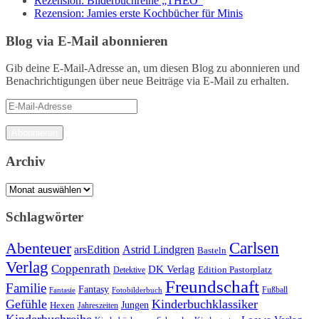
Rezension: Bilderbuchreihe „THEO“
Rezension: Jamies erste Kochbücher für Minis
Blog via E-Mail abonnieren
Gib deine E-Mail-Adresse an, um diesen Blog zu abonnieren und
Benachrichtigungen über neue Beiträge via E-Mail zu erhalten.
E-
Mail-
Adresse
Abonnieren
Archiv
Archiv
Schlagwörter
Carlsen
Abenteuer
arsEdition
Astrid Lindgren
Basteln
Verlag
Coppenrath
DK Verlag
Detektive
Edition Pastorplatz
Freundschaft
Familie
Fantasy
Fantasie
Fotobilderbuch
Fußball
Gefühle
Kinderbuchklassiker
Jungen
Hexen
Jahreszeiten