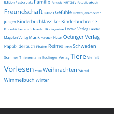
Familie
Fantasy
Edition Pastorplatz
Fantasie
Fotobilderbuch
Freundschaft
Gefühle
Hexen
Jahreszeiten
Fußball
Kinderbuchklassiker
Kinderbuchreihe
Jungen
Loewe Verlag
Länder
Kinderbücher aus Schweden
Kindergarten
Oetinger Verlag
Musik
Natur
Magellan Verlag
Märchen
Reime
Schweden
Pappbilderbuch
Piraten
Rätsel
Tiere
Sommer
Thienemann-Esslinger Verlag
Vielfalt
Vorlesen
Weihnachten
Wichtel
Wald
Wimmelbuch
Winter