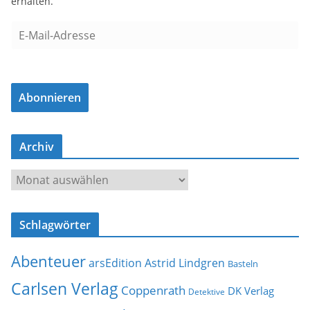
erhalten.
E
-
M
a
Abonnieren
i
l
-
Archiv
A
d
A
r
r
e
c
s
Schlagwörter
h
s
i
e
Abenteuer
arsEdition
Astrid Lindgren
v
Basteln
Carlsen Verlag
Coppenrath
DK Verlag
Detektive