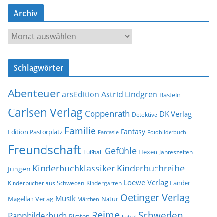
-
Archiv
A
d
A
r
r
e
c
s
Schlagwörter
h
s
i
e
Abenteuer
arsEdition
Astrid Lindgren
v
Basteln
Carlsen Verlag
Coppenrath
DK Verlag
Detektive
Familie
Fantasy
Edition Pastorplatz
Fantasie
Fotobilderbuch
Freundschaft
Gefühle
Hexen
Jahreszeiten
Fußball
Kinderbuchklassiker
Kinderbuchreihe
Jungen
Loewe Verlag
Länder
Kinderbücher aus Schweden
Kindergarten
Oetinger Verlag
Musik
Natur
Magellan Verlag
Märchen
Reime
Schweden
Pappbilderbuch
Piraten
Rätsel