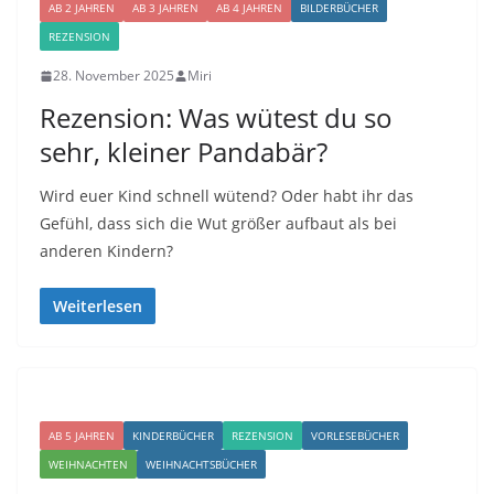
AB 2 JAHREN
AB 3 JAHREN
AB 4 JAHREN
BILDERBÜCHER
REZENSION
28. November 2025
Miri
Rezension: Was wütest du so
sehr, kleiner Pandabär?
Wird euer Kind schnell wütend? Oder habt ihr das
Gefühl, dass sich die Wut größer aufbaut als bei
anderen Kindern?
Weiterlesen
AB 5 JAHREN
KINDERBÜCHER
REZENSION
VORLESEBÜCHER
WEIHNACHTEN
WEIHNACHTSBÜCHER