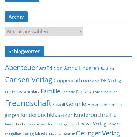
l
-
Archiv
A
d
A
r
r
e
c
s
Schlagwörter
h
s
i
e
Abenteuer
arsEdition
Astrid Lindgren
v
Basteln
Carlsen Verlag
Coppenrath
DK Verlag
Detektive
Familie
Fantasy
Edition Pastorplatz
Fantasie
Fotobilderbuch
Freundschaft
Gefühle
Hexen
Jahreszeiten
Fußball
Kinderbuchklassiker
Kinderbuchreihe
Jungen
Loewe Verlag
Länder
Kinderbücher aus Schweden
Kindergarten
Oetinger Verlag
Musik
Natur
Magellan Verlag
Märchen