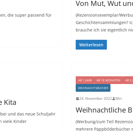
Von Mut, Wut un
len, die super passend für
(Rezensionsexemplar/Werbun
Geschichtensammlungen? Ich 
brauche ich sie eigentlich ni
Weiterlesen
AB 1 JAHR
AB 18 MONATEN
AB 2
WEIHNACHTSBÜCHER
24. November 2022
Miri
e Kita
Weihnachtliche Bi
rbei und das neue Schuljahr
n viele Kinder
(Werbung/zum Teil Rezension
mehrere Pappbilderbücher r