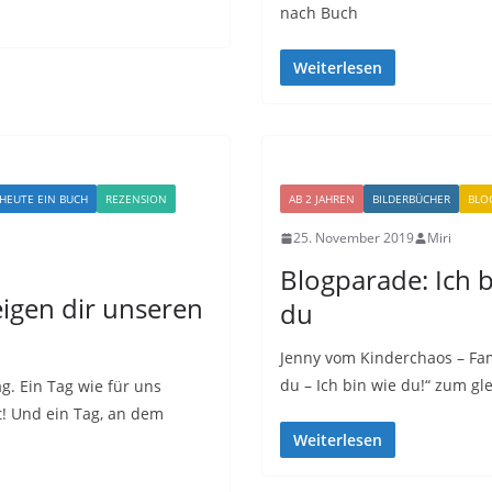
nach Buch
Weiterlesen
HEUTE EIN BUCH
REZENSION
AB 2 JAHREN
BILDERBÜCHER
BLO
25. November 2019
Miri
Blogparade: Ich b
igen dir unseren
du
Jenny vom Kinderchaos – Fam
du – Ich bin wie du!“ zum g
g. Ein Tag wie für uns
 Und ein Tag, an dem
Weiterlesen