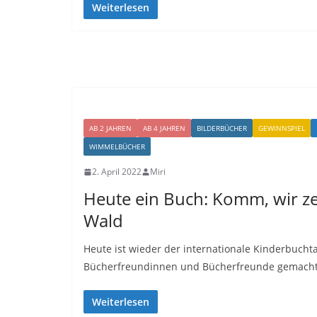
Weiterlesen
AB 2 JAHREN
AB 4 JAHREN
BILDERBÜCHER
GEWINNSPIEL
WIMMELBÜCHER
2. April 2022
Miri
Heute ein Buch: Komm, wir ze
Wald
Heute ist wieder der internationale Kinderbuchta
Bücherfreundinnen und Bücherfreunde gemacht!
Weiterlesen