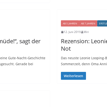
AB 5 JAHREN
AB 7 JAHREN
ERSTL
12. Juni 2019
Miri
müde!“, sagt der
Rezension: Leoni
Not
 eine Gute-Nacht-Geschichte
Das neuste Leonie Looping-Bu
sgesucht. Gerade bei
Sommerzeit, denn Oma Anni
Weiterlesen