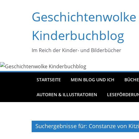
Zum
Geschichtenwolke
Inhalt
springen
Kinderbuchblog
Im Reich der Kinder- und Bilderbücher
STARTSEITE
MEIN BLOG UND ICH
BÜCHE
AUTOREN & ILLUSTRATOREN
LESEFÖRDERU
Suchergebnisse für: Constanze von Kitz