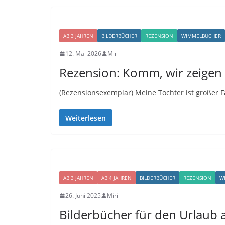
AB 3 JAHREN
BILDERBÜCHER
REZENSION
WIMMELBÜCHER
12. Mai 2026
Miri
Rezension: Komm, wir zeigen 
(Rezensionsexemplar) Meine Tochter ist großer 
Weiterlesen
AB 3 JAHREN
AB 4 JAHREN
BILDERBÜCHER
REZENSION
W
26. Juni 2025
Miri
Bilderbücher für den Urlaub